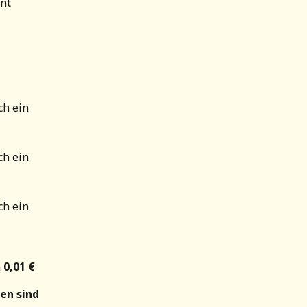
nt 
ch ein 
ch ein 
ch ein 
n
 0,01 €
en sind 