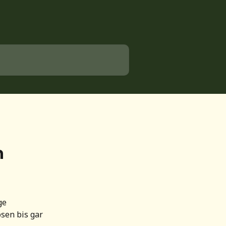
n
ge 
ösen bis gar 