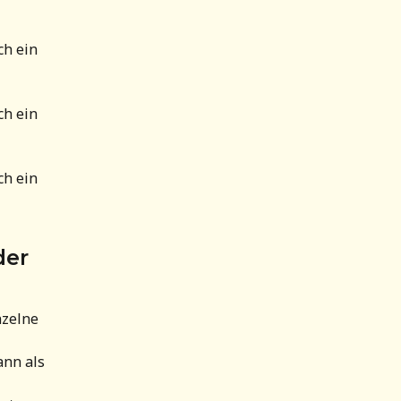
ch ein 
ch ein 
ch ein 
er 
zelne 
nn als 