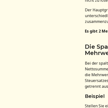
nicht zu lös
Der Hauptgru
unterschiedl
zusammenzu
Es gibt 2 M
Die Spa
Mehrwe
Bei der spal
Nettosumme 
die Mehrwer
Steuersatze
getrennt au
Beispiel 
Stellen Sie 