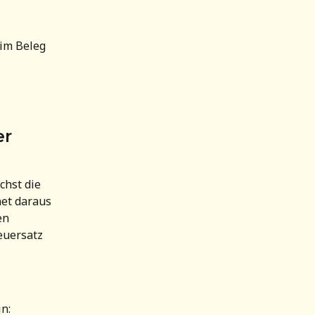
im Beleg 
r 
hst die 
et daraus 
en 
euersatz 
n: