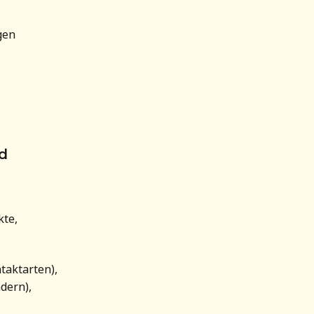
gen 
d 
te, 
taktarten),
dern),