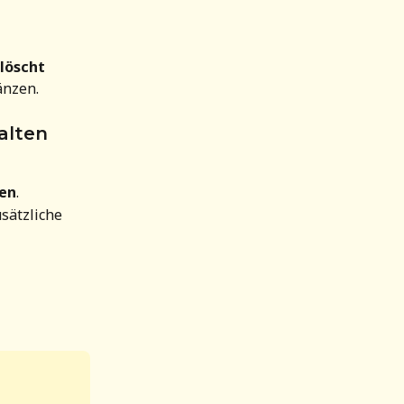
elöscht
änzen.
alten
en
.
sätzliche 